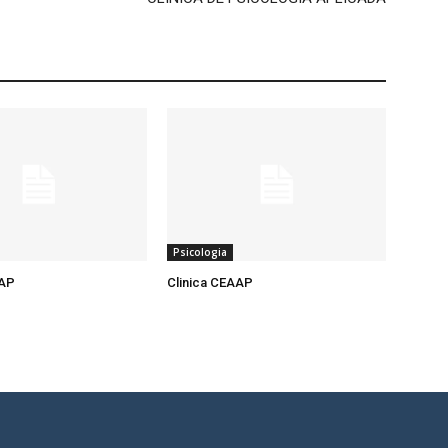
Psicologia
AAP
Clinica CEAAP