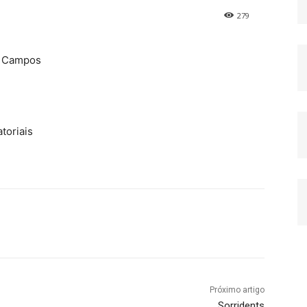
279
os Campos
toriais
Próximo artigo
Sorridents