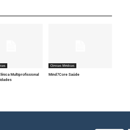
icas
Clinicas Médicas
ínica Multiprofissional
Mind7Core Saúde
lidades