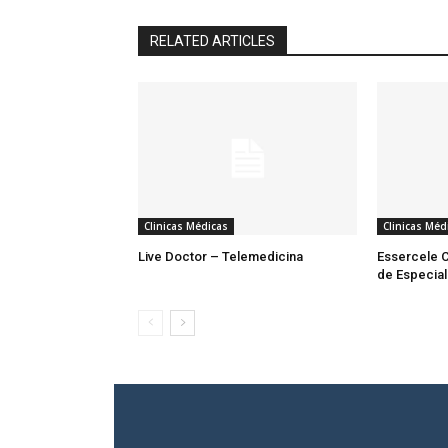
RELATED ARTICLES
Clinicas Médicas
Clinicas Méd
Live Doctor – Telemedicina
Essercele Cl
de Especia