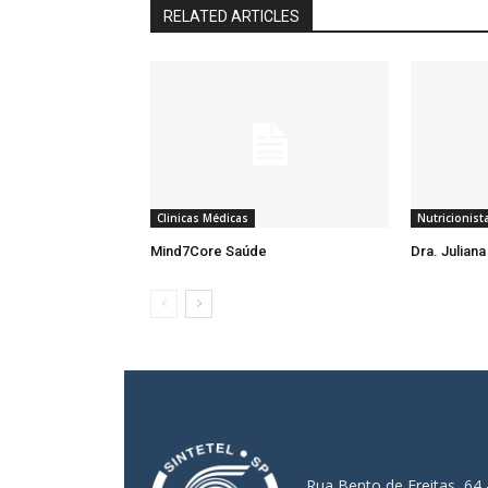
RELATED ARTICLES
Clinicas Médicas
Nutricionist
Mind7Core Saúde
Dra. Julian
Rua Bento de Freitas, 64 