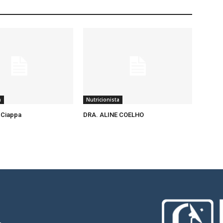
a
Nutricionista
a Ciappa
DRA. ALINE COELHO
-