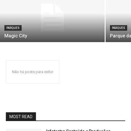
PARQUES
PARQUES
Magic City
Parque d
Não há posts para exibir
MOST READ