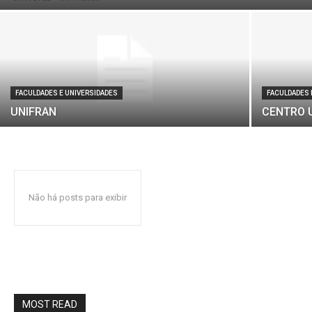
FACULDADES E UNIVERSIDADES
FACULDADES 
UNIFRAN
CENTRO 
Não há posts para exibir
MOST READ