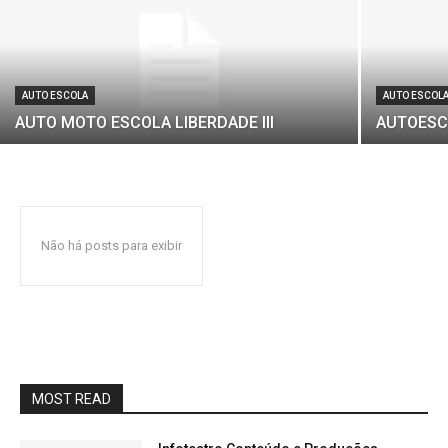
AUTO ESCOLA
AUTO ESCOL
AUTO MOTO ESCOLA LIBERDADE III
AUTOESC
Não há posts para exibir
MOST READ