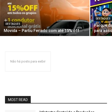
DESTAQUES
DESTAQUES
Parque d
Movida – Partiu Feriado com até 15% off
para asso
Não há posts para exibir
MOST READ